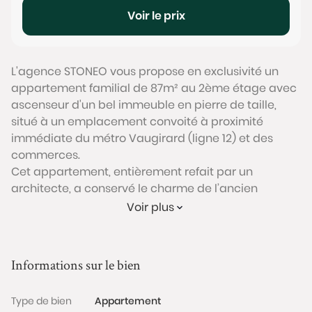
Voir le prix
L'agence STONEO vous propose en exclusivité un
appartement familial de 87m² au 2ème étage avec
ascenseur d'un bel immeuble en pierre de taille,
situé à un emplacement convoité à proximité
immédiate du métro Vaugirard (ligne 12) et des
commerces.
Cet appartement, entièrement refait par un
architecte, a conservé le charme de l’ancien
(parquet, moulures) tout en proposant un
Voir plus
agencement moderne et sans perte de place
comprenant un grand séjour avec cuisine ouverte
et balcon, 3 chambres, une salle de bain avec
Informations sur le bien
baignoire et douche, un espace buanderie, un
dressing et un WC séparé. Une cave complète ce
Type de bien
Appartement
bien.