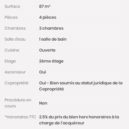
L’ensemble des pièces bénéficient d’une belle
Surface
87 m²
luminosité grâce aux larges ouvertures et aux
Pièces
4 pièces
beaux volumes.
La copropriété est idéalement située au cœur du
Chambres
3 chambres
quartier Saint Lambert / Vaugirard recherché par
les familles notamment pour sa proximité avec les
Salle d'eau
1 salle de bain
établissements scolaires et les espaces verts.
Cuisine
Ouverte
Charges : 263€/mois. Taxe Foncière : 1096€/an.
Les informations sur les risques auxquels ce bien est
Etage
2ème étage
exposé sont disponibles sur le site
Ascenseur
Oui
www.georisques.gouv.fr
Copropriété
Oui - Bien soumis au statut juridique de la
Copropriété
Procédure en
Non
cours
*Honoraires TTC
2.5% du prix du bien hors honoraires à la
charge de l'acquéreur