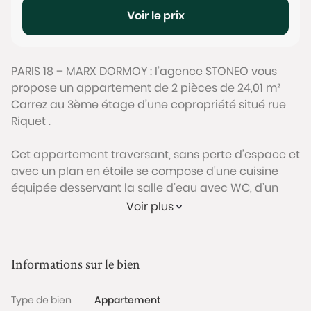
Voir le prix
PARIS 18 – MARX DORMOY : l’agence STONEO vous
propose un appartement de 2 pièces de 24,01 m²
Carrez au 3ème étage d’une copropriété situé rue
Riquet .
Cet appartement traversant, sans perte d’espace et
avec un plan en étoile se compose d'une cuisine
équipée desservant la salle d’eau avec WC, d’un
séjour et d'une chambre. L’accès à la chambre se
Voir plus
fait depuis le séjour.
Une cave saine complète ce bien.
Informations sur le bien
La copropriété est calme et sécurisée par un
Type de bien
Appartement
digicode.