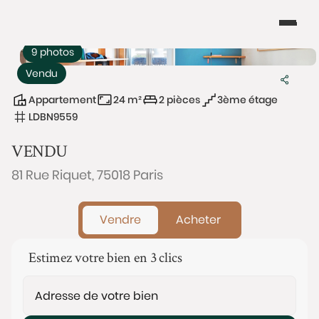
9 photos
Vendu
Appartement
24 m²
2 pièces
3ème étage
LDBN9559
VENDU
81 Rue Riquet, 75018 Paris
Vendre
Acheter
Estimez votre bien en 3 clics