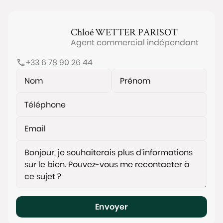
sécurisé, local à vélos, jardin et chauffage au CPCU.
DPE D
Chloé
WETTER PARISOT
Taxe foncière : 2578 euros.
Agent commercial indépendant
Charges copropriété : 450€/mois avec chauffage et
+33 6 78 90 26 44
eau chaude CPCU
Le quartier Lourmel est particulièrement recherché
pour sa qualité de vie. Dynamique et résidentiel à la
fois, il séduit par la proximité immédiate des
commerces, des transports et des espaces verts. À
quelques minutes, vous pourrez profiter du parc
André-Citroën, du square du Clos Feuquières ainsi
que de nombreuses infrastructures sportives et de
loisirs. Le secteur est également très bien desservi
grâce au métro Lourmel (ligne 8) et à un accès
rapide aux grands axes parisiens.
Les informations sur les risques auxquels ce bien est
Envoyer
exposé sont disponibles sur le site