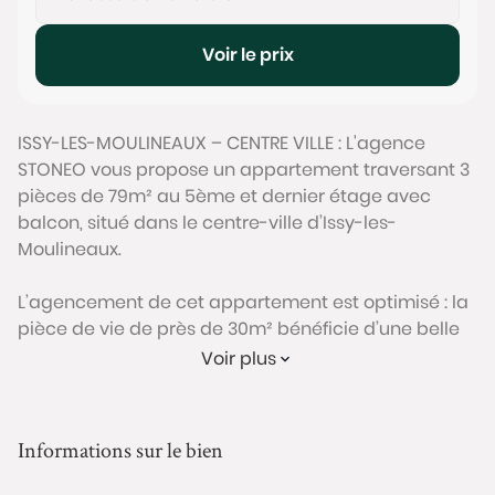
Voir le prix
ISSY-LES-MOULINEAUX – CENTRE VILLE : L'agence
STONEO vous propose un appartement traversant 3
pièces de 79m² au 5ème et dernier étage avec
balcon, situé dans le centre-ville d’Issy-les-
Moulineaux.
L’agencement de cet appartement est optimisé : la
pièce de vie de près de 30m² bénéficie d’une belle
luminosité grâce aux grandes baies vitrées et à
Voir plus
l’exposition Sud. Elle se prolonge sur un balcon à la
vue dégagée et permettant d’y installer une table
et des chaises pour un coin repas extérieur. La
Informations sur le bien
cuisine est équipée et fonctionnelle, avec possibilité
de l’ouvrir sur le séjour pour créer une pièce de vie