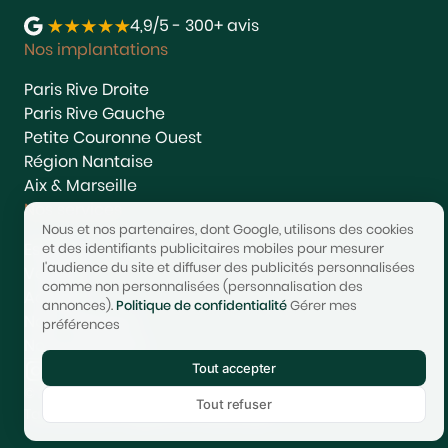
4,9/5 - 300+ avis
Nos implantations
Paris Rive Droite
Paris Rive Gauche
Petite Couronne Ouest
Région Nantaise
Aix & Marseille
Nos services
Nous et nos partenaires, dont Google, utilisons des cookies
Estimer
et des identifiants publicitaires mobiles pour mesurer
l'audience du site et diffuser des publicités personnalisées
Vendre
comme non personnalisées (personnalisation des
Acheter
annonces).
Politique de confidentialité
Gérer mes
Nous rejoindre
préférences
Nous contacter
Tout accepter
© 2017-2025 STONEO | Tech & Website powered by
Avest
Tout refuser
Tarifs
Mentions légales
Confidentialité