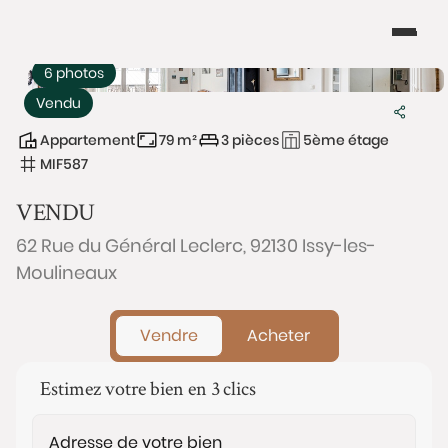
6 photos
Vendu
Appartement
79 m²
3 pièces
5ème étage
MIF587
VENDU
62 Rue du Général Leclerc, 92130 Issy-les-
Moulineaux
Vendre
Acheter
Estimez votre bien en 3 clics