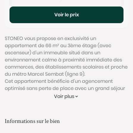
Voir le prix
STONEO vous propose en exclusivité un
appartement de 66 m² au 3ème étage (avec
ascenseur) d’un immeuble situé dans un
environnement calme à proximité immédiate des
commerces, des établissements scolaires et proche
du métro Marcel Sembat (ligne 9).
Cet appartement bénéficie d’un agencement
optimisé sans perte de place avec un grand séjour
de 27m² exposé sud-ouest qui se prolonge à
Voir plus
l’extérieur avec une loggia et un balcon de 9m², une
cuisine équipée, séparée de 7m² (possibilité d’ouvrir
sur le séjour), deux chambres (11,1m² et 11,6m²), une
Informations sur le bien
salle de bain, un dressing, un WC séparé, une cave.
L’appartement est en excellent état suite aux