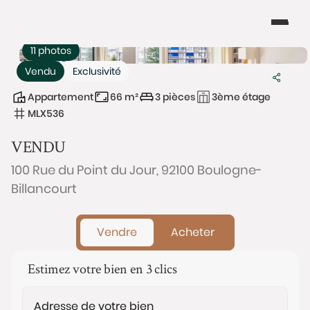
11 photos
Vendu
Exclusivité
Appartement
66 m²
3 pièces
3ème étage
MLX536
VENDU
100 Rue du Point du Jour, 92100 Boulogne-
Billancourt
Vendre
Acheter
Estimez votre bien en 3 clics