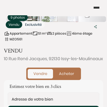
9 photos
Vendu
Exclusivité
Appartement
51 m²
2 pièces
4ème étage
MZO561
VENDU
10 Rue René Jacques, 92130 Issy-les-Moulineaux
Vendre
Acheter
Estimez votre bien en 3 clics