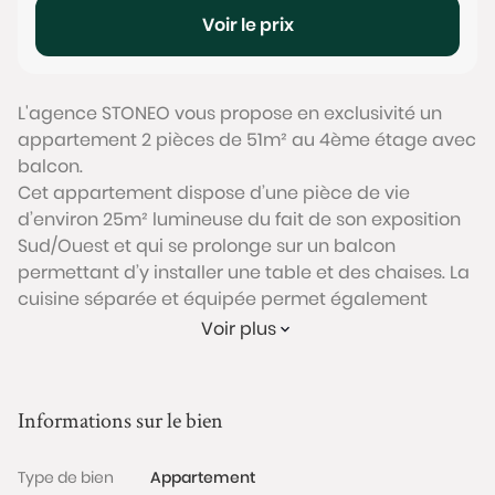
Voir le prix
L'agence STONEO vous propose en exclusivité un
appartement 2 pièces de 51m² au 4ème étage avec
balcon.
Cet appartement dispose d’une pièce de vie
d’environ 25m² lumineuse du fait de son exposition
Sud/Ouest et qui se prolonge sur un balcon
permettant d’y installer une table et des chaises. La
cuisine séparée et équipée permet également
d'aménager un coin repas ; possibilité de l'ouvrir sur
Voir plus
le séjour pour créer une pièce de vie de près de
31m².
La partie nuit se compose d’une chambre, d’une
Informations sur le bien
salle de bain et d’un WC séparé. Cet appartement
propose des prestations de qualité : parquet,
Type de bien
Appartement
radiateurs et ballon d’eau chaude récents, double