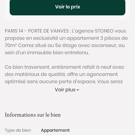
Voir le prix
PARIS 14 - PORTE DE VANVES : L’agence STONEO vous
propose en exclusivité un appartement 3 pièces de
70m² Carrez situé au 5e étage avec ascenseur, au
sein d’un immeuble bien entretenu.
Ce bien traversant, entièrement refait à neuf avec
des matériaux de qualité, offre un agencement
optimisé sans aucune perte d’espace. Vous serez
séduit par sa belle pièce de vie lumineuse avec
Voir plus
cuisine ouverte, qui s’ouvre sur un grand balcon
filant exposé Ouest, pouvant accueillir une table,
deux chaises et un coin salon d’extérieur.
Informations sur le bien
L’espace nuit, bien séparé de la pièce de vie,
comprend deux chambres donnant sur cour, au
Type de bien
Appartement
calme absolu, dont une grande chambre parentale