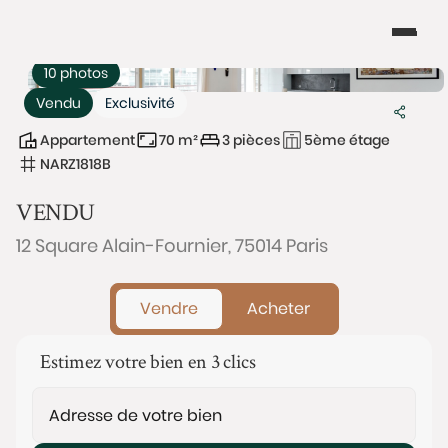
10 photos
Vendu
Exclusivité
Appartement
70 m²
3 pièces
5ème étage
NARZ1818B
VENDU
12 Square Alain-Fournier, 75014 Paris
Vendre
Acheter
Estimez votre bien en 3 clics