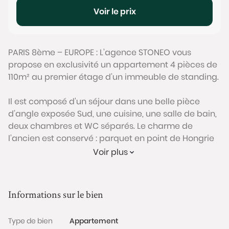
Voir le prix
PARIS 8ème – EUROPE : L’agence STONEO vous
propose en exclusivité un appartement 4 pièces de
110m² au premier étage d’un immeuble de standing.
Il est composé d'un séjour dans une belle pièce
d’angle exposée Sud, une cuisine, une salle de bain,
deux chambres et WC séparés. Le charme de
l’ancien est conservé : parquet en point de Hongrie
et , moulures et cheminée.
Voir plus
L’ensemble des pièces bénéficient d’un
environnement calme et d’une excellente luminosité
Informations sur le bien
par la présence de nombreuses fenêtres et une
hauteur sous plafond de 3m30.
Type de bien
Appartement