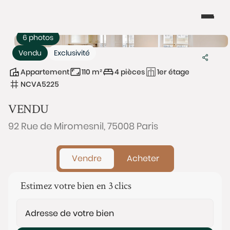
6 photos
Vendu
Exclusivité
Appartement
110 m²
4 pièces
1er étage
NCVA5225
VENDU
92 Rue de Miromesnil, 75008 Paris
Vendre
Acheter
Estimez votre bien en 3 clics