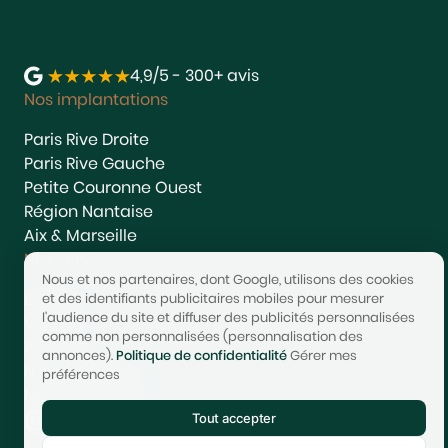
4,9/5 - 300+ avis
Nos implantations
Paris Rive Droite
Paris Rive Gauche
Petite Couronne Ouest
Région Nantaise
Aix & Marseille
Nos services
Nous et nos partenaires, dont Google, utilisons des cookies
Estimer
et des identifiants publicitaires mobiles pour mesurer
l'audience du site et diffuser des publicités personnalisées
Vendre
comme non personnalisées (personnalisation des
Acheter
annonces).
Politique de confidentialité
Gérer mes
Nous rejoindre
préférences
Nous contacter
Tout accepter
© 2017-2025 STONEO | Tech & Website powered by
Avest