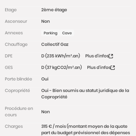
Taxe foncière : 920 €.
Etage
2ème étage
DPE : D (235 Kwh/m²/an)
Ascenseur
Non
Annexes
Parking
Cave
La copropriété est située dans un secteur familial. Le
quartier est apprécié pour sa proximité avec les
Chauffage
Collectif Gaz
commerces, de nombreuses écoles publiques
DPE
D (235 kWh/m².an)
Plus d'infos
comme privées, la piscine classée des Amiraux, la
mairie du et les transports en commun (métro ligne
GES
D (37 kgCO2/m².an)
Plus d'infos
4, 12).
Porte blindée
Oui
Les informations sur les risques auxquels ce bien est
exposé sont disponibles sur le site
Copropriété
Oui - Bien soumis au statut juridique de la
www.georisques.gouv.fr
Copropriété
Procédure en
Non
cours
Charges
315 € / mois (montant moyen de la quote
part du budget prévisionnel des dépenses