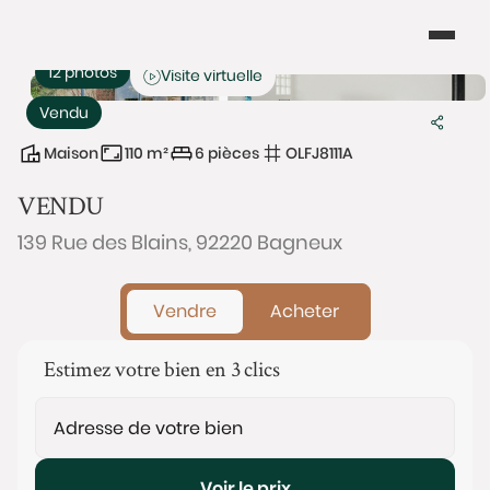
12 photos
Visite virtuelle
Vendu
Maison
110 m²
6 pièces
OLFJ8111A
VENDU
139 Rue des Blains, 92220 Bagneux
Vendre
Acheter
Estimez votre bien en 3 clics
Voir le prix