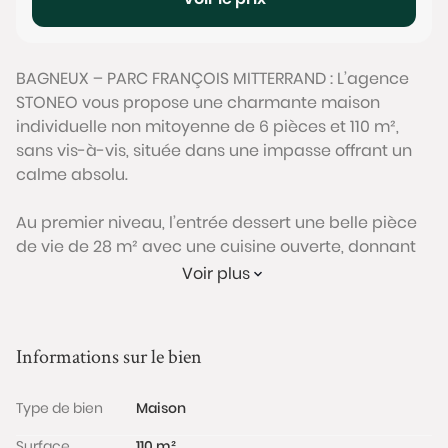
BAGNEUX – PARC FRANÇOIS MITTERRAND : L’agence
STONEO vous propose une charmante maison
individuelle non mitoyenne de 6 pièces et 110 m²,
sans vis-à-vis, située dans une impasse offrant un
calme absolu.
Au premier niveau, l’entrée dessert une belle pièce
de vie de 28 m² avec une cuisine ouverte, donnant
sur une véranda de 16 m² exposée plein ouest,
Voir plus
offrant une vue imprenable sur le jardin et
permettant de profiter des repas en été comme en
hiver. Bien séparés de l’espace de vie, un espace
Informations sur le bien
buanderie et une première chambre de 10 m² avec
rangements complètent ce niveau, idéale pour un
Type de bien
Maison
grand adolescent souhaitant son indépendance, un
bureau ou l’exercice d’une profession libérale.
Surface
110 m²