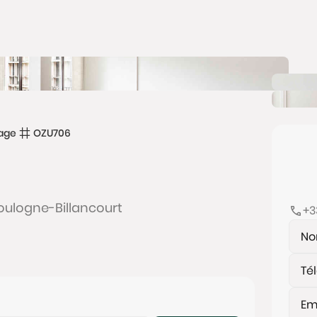
age
OZU706
Boulogne-Billancourt
+3