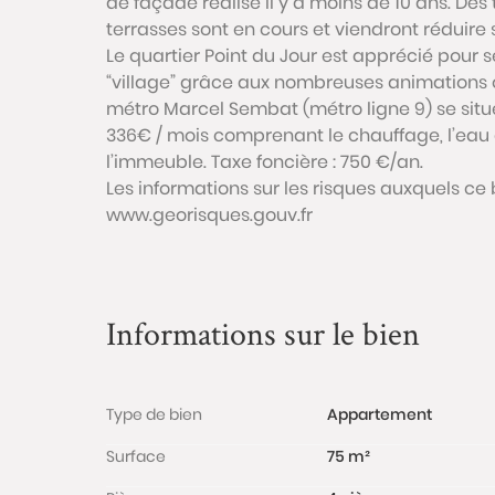
de façade réalisé il y a moins de 10 ans. Des
terrasses sont en cours et viendront réduir
Le quartier Point du Jour est apprécié pou
“village” grâce aux nombreuses animations o
métro Marcel Sembat (métro ligne 9) se situ
336€ / mois comprenant le chauffage, l’eau
l’immeuble. Taxe foncière : 750 €/an.
Les informations sur les risques auxquels ce 
www.georisques.gouv.fr
Informations sur le bien
Type de bien
Appartement
Surface
75 m²