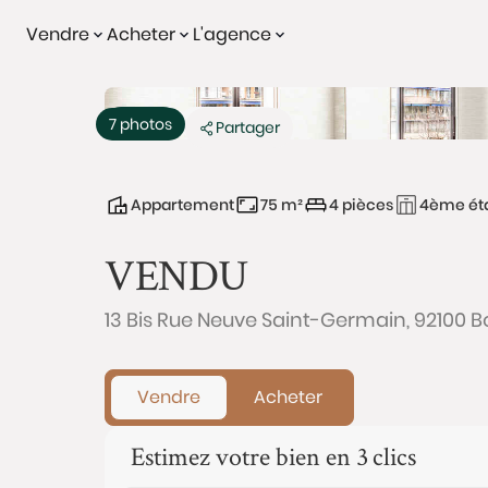
Vendre
Acheter
L'agence
Vendu
Exclusivité
7 photos
Partager
Appartement
75 m²
4 pièces
4ème ét
VENDU
13 Bis Rue Neuve Saint-Germain, 92100 
Vendre
Acheter
Estimez votre bien en 3 clics