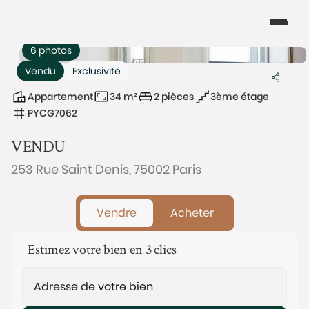
6 photos
Vendu
Exclusivité
Appartement
34 m²
2 pièces
3ème étage
PYCG7062
VENDU
253 Rue Saint Denis, 75002 Paris
Vendre
Acheter
Estimez votre bien en 3 clics