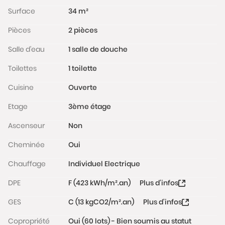
performance énergétique F. Une cave complète le
Surface
34 m²
bien.
Pièces
2 pièces
Charges de copropriété : 93 €/mois
Salle d'eau
1 salle de douche
Taxe foncière : 831 €/an
Toilettes
1 toilette
La copropriété est bien entretenue (ravalement
Cuisine
Ouverte
terminé en juillet 2025), et située à proximité de
toutes les commodités, de nombreux commerces et
Etage
3ème étage
restaurants ainsi que des transports en commun
Ascenseur
Non
avec la station de métro Réaumur (lignes 3 et 4).
Les informations sur les risques auxquels ce bien est
Cheminée
Oui
exposé sont disponibles sur le site
www.georisques.gouv.fr
Chauffage
Individuel Electrique
DPE
F (423 kWh/m².an)
Plus d'infos
GES
C (13 kgCO2/m².an)
Plus d'infos
Copropriété
Oui (60 lots) - Bien soumis au statut