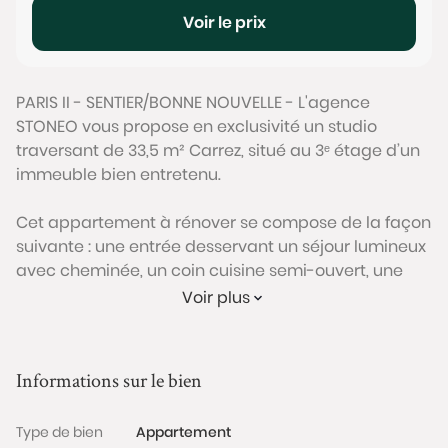
Voir le prix
PARIS II - SENTIER/BONNE NOUVELLE - L'agence
STONEO vous propose en exclusivité un studio
traversant de 33,5 m² Carrez, situé au 3ᵉ étage d’un
immeuble bien entretenu.
Cet appartement à rénover se compose de la façon
suivante : une entrée desservant un séjour lumineux
avec cheminée, un coin cuisine semi-ouvert, une
salle d’eau WC. Le bien bénéficie d’une excellente
Voir plus
luminosité grâce à ses grandes ouvertures et à sa
double exposition est/ouest.
Informations sur le bien
L’agencement est modulable et permet la création
d’une véritable chambre ainsi que plusieurs
Type de bien
Appartement
aménagements possibles. Il bénéficie d’une note de