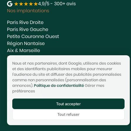
4,9/5 - 300+ avis
Nos implantations
Paris Rive Droite
Paris Rive Gauche
Petite Couronne Ouest
Région Nantaise
Aix & Marseille
Nos services
Nous et nos partenaires, dont Google, utilisons des cookies
Estimer
et des identifiants publicitaires mobiles pour mesurer
l'audience du site et diffuser des publicités personnalisées
Vendre
comme non personnalisées (personnalisation des
Acheter
annonces).
Politique de confidentialité
Gérer mes
Nous rejoindre
préférences
Nous contacter
Tout accepter
© 2017-2025 STONEO | Tech & Website powered by
Avest
Tout refuser
Tarifs
Mentions légales
Confidentialité