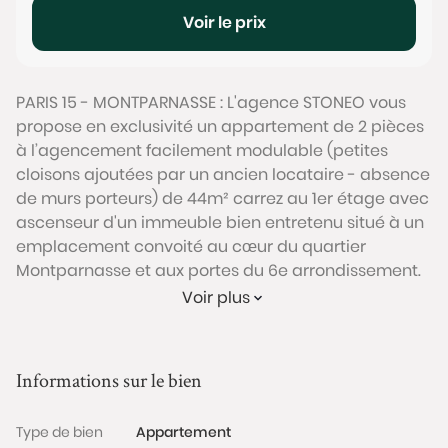
Voir le prix
PARIS 15 - MONTPARNASSE : L'agence STONEO vous
propose en exclusivité un appartement de 2 pièces
à l’agencement facilement modulable (petites
cloisons ajoutées par un ancien locataire - absence
de murs porteurs) de 44m² carrez au 1er étage avec
ascenseur d'un immeuble bien entretenu situé à un
emplacement convoité au cœur du quartier
Montparnasse et aux portes du 6e arrondissement.
Voir plus
Ce bien à rafraichir se compose à l’origine d’un
séjour avec cuisine ouverte de 21m², d’une chambre,
d’une salle de bain et d’un WC séparé. Ce bien
Informations sur le bien
dispose également de nombreux rangements
intégrés et d’une cave.
Type de bien
Appartement
L’ensemble des pièces bénéficie d’une belle