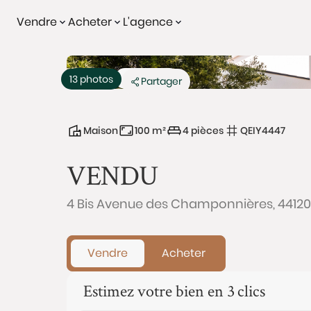
Vendre
Acheter
L'agence
Vendu
Exclusivité
13 photos
Partager
Maison
100 m²
4 pièces
QEIY4447
VENDU
4 Bis Avenue des Champonnières, 44120
Vendre
Acheter
Estimez votre bien en 3 clics