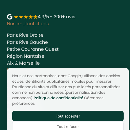
4,9/5 - 300+ avis
Nos implantations
Paris Rive Droite
Paris Rive Gauche
Petite Couronne Ouest
Région Nantaise
Aix & Marseille
Nos services
Nous et nos partenaires, dont Google, utilisons des cookies
Estimer
et des identifiants publicitaires mobiles pour mesurer
l'audience du site et diffuser des publicités personnalisées
Vendre
comme non personnalisées (personnalisation des
Acheter
annonces).
Politique de confidentialité
Gérer mes
Nous rejoindre
préférences
Nous contacter
Tout accepter
© 2017-2025 STONEO | Tech & Website powered by
Avest
Tout refuser
Tarifs
Mentions légales
Confidentialité