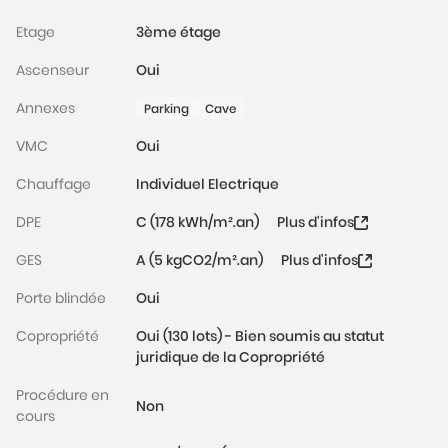
L’appartement est situé dans une résidence récente
Etage
3ème étage
(DPE C, charges modérées), sécurisée (interphone,
gardien), bien tenue et à proximité des transports
Ascenseur
Oui
(RER C Issy et future ligne 15 du métro à 7min à pied,
Annexes
Parking
Cave
T2 les Moulineaux à 10min à pied), des commerces
(Franprix, boulangerie,…) et des groupes scolaires.
VMC
Oui
Chauffage
Individuel Electrique
Charges de copropriété : 180€/mois. Taxe foncière : 1
109€.
DPE
C (178 kWh/m².an)
Plus d'infos
Les informations sur les risques auxquels ce bien est
GES
A (5 kgCO2/m².an)
Plus d'infos
exposé sont disponibles sur le site
www.georisques.gouv.fr
Porte blindée
Oui
Copropriété
Oui (130 lots) - Bien soumis au statut
juridique de la Copropriété
Procédure en
Non
cours