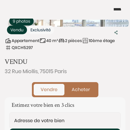
9 photos
Vendu
Exclusivité
Appartement
40 m²
2 pièces
10ème étage
QXCH5297
VENDU
32 Rue Miollis, 75015 Paris
Vendre
Acheter
Estimez votre bien en 3 clics