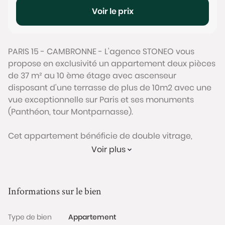
Voir le prix
PARIS 15 - CAMBRONNE - L'agence STONEO vous
propose en exclusivité un appartement deux pièces
de 37 m² au 10 ème étage avec ascenseur
disposant d'une terrasse de plus de 10m2 avec une
vue exceptionnelle sur Paris et ses monuments
(Panthéon, tour Montparnasse).
Cet appartement bénéficie de double vitrage,
volets électriques, électricité aux normes et d'une
Voir plus
cuisine en parfait état. Il comprend une pièce de vie
de 18m2 avec sa cuisine ouverte donnant sur une
terrasse de plus de 10m2, une salle d'eau avec WC
Informations sur le bien
en bon état, une chambre et d'un très grand
dressing dans l'entrée. Une cave et une place de
Type de bien
Appartement
parking complètent ce bien.