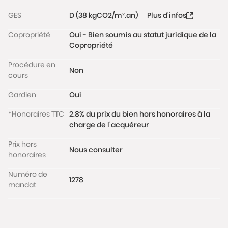
Mars, square Cambronne, square Saint-Lambert,
GES
D (38 kgCO2/m².an)
Plus d'infos
esplanade Jacques Chaban-Delmas)
Copropriété
Oui - Bien soumis au statut juridique de la
Copropriété
DPE : D
Charges mensuelles : 211€/mois (appartement,
Procédure en
Non
parking, gardien, ascenseurs, chauffage CPCU,
cours
jardinier, entretien immeuble)
Gardien
Oui
Les informations sur les risques auxquels ce bien est
exposé sont disponibles sur le site
*Honoraires TTC
2.8% du prix du bien hors honoraires à la
www.georisques.gouv.fr
charge de l'acquéreur
Prix hors
Nous consulter
honoraires
Numéro de
1278
mandat