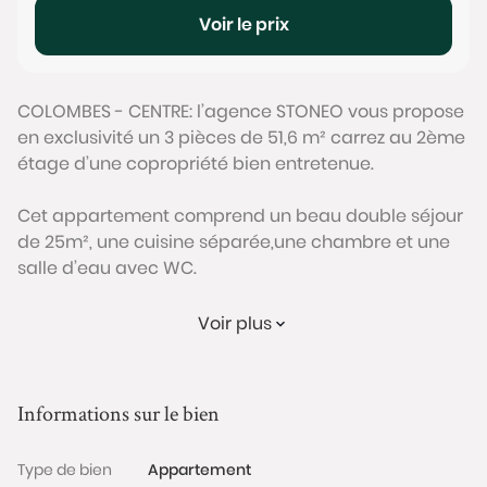
Voir le prix
COLOMBES - CENTRE: l’agence STONEO vous propose
en exclusivité un 3 pièces de 51,6 m² carrez au 2ème
étage d’une copropriété bien entretenue.
Cet appartement comprend un beau double séjour
de 25m², une cuisine séparée,une chambre et une
salle d’eau avec WC.
L’ensemble des pièces bénéficient d’une excellente
Voir plus
luminosité par l’absence de vis-a-vis, et sa situation
traversante Nord-Sud.
Informations sur le bien
En 2004, l'appartement a bénéficié d'une rénovation
thermique, installation de double-vitrage, doublage
Type de bien
Appartement
des cloisons, nouveau radiateur... lui permettant