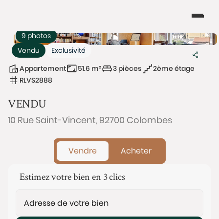
9 photos
Vendu
Exclusivité
Appartement
51.6 m²
3 pièces
2ème étage
RLVS2888
VENDU
10 Rue Saint-Vincent, 92700 Colombes
Vendre
Acheter
Estimez votre bien en 3 clics