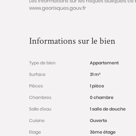
Les informations sur les risques auxquels ce 
www.georisques.gouv.fr
Informations sur le bien
Type de bien
Appartement
Surface
31 m²
Pièces
1 pièce
Chambres
0 chambre
Salle d'eau
1 salle de douche
Cuisine
Ouverte
Etage
3ème étage