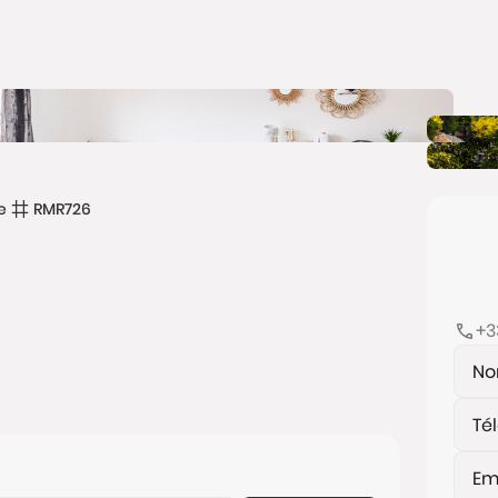
e
RMR726
+3