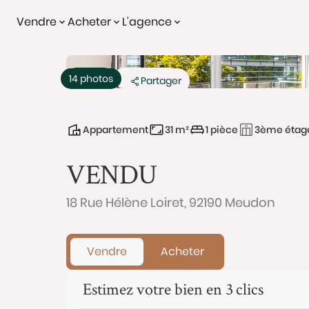
Vendre
Acheter
L'agence
Vendu
Exclusivité
14 photos
Partager
Appartement
31 m²
1 pièce
3ème étag
VENDU
18 Rue Hélène Loiret, 92190 Meudon
Vendre
Acheter
Estimez votre bien en 3 clics