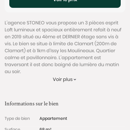
L'agence STONEO vous propose un 3 pièces esprit
Loft lumineux et spacieux entièrement refait à neuf
en 2019 situé au 4ème et DERNIER étage sans vis à
vis. Le bien se situe à limite de Clamart (200m de
Clamart) et à 1km d’Issy les Moulineaux. Quartier
calme et pavillonnaire. L’appartement est
traversant il est donc baigné de lumière du matin
au soir.
Possibilité 4 pièces. Balcon plein Sud dans la
Voir plus
continuité du salon avec vue dégagée sur 3 km +
Vue Tour Eiffel ! Aucune perte de place dans
l’appartement, chaque espace à été optimisé.
Informations sur le bien
Parking box et cave. Immeuble sécurisé avec
Gardien.
Type de bien
Appartement
Les informations sur les risques auxquels ce bien est
exposé sont disponibles sur le site
Surface
68 m²