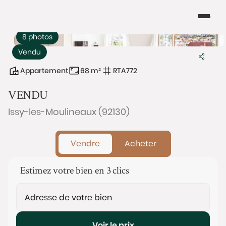
8 photos
Vendu
Appartement
68 m²
RTA772
VENDU
Issy-les-Moulineaux (92130)
Vendre
Acheter
Estimez votre bien en 3 clics
Voir le prix