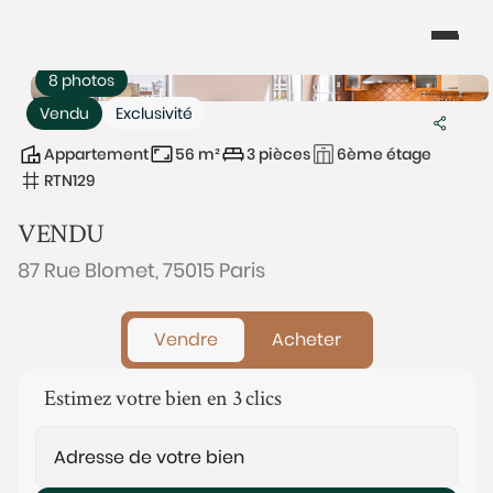
8 photos
Vendu
Exclusivité
Appartement
56 m²
3 pièces
6ème étage
RTN129
VENDU
87 Rue Blomet, 75015 Paris
Vendre
Acheter
Estimez votre bien en 3 clics