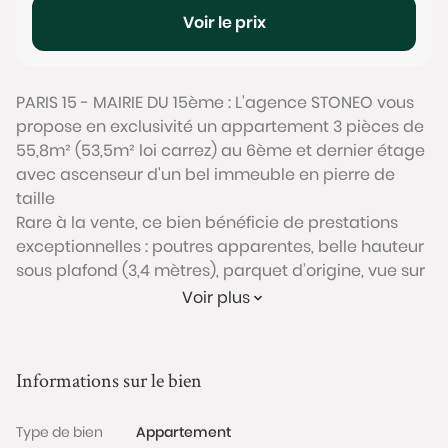
Voir le prix
PARIS 15 - MAIRIE DU 15ème : L'agence STONEO vous
propose en exclusivité un appartement 3 pièces de
55,8m² (53,5m² loi carrez) au 6ème et dernier étage
avec ascenseur d'un bel immeuble en pierre de
taille
Rare à la vente, ce bien bénéficie de prestations
exceptionnelles : poutres apparentes, belle hauteur
sous plafond (3,4 mètres), parquet d’origine, vue sur
la Tour Eiffel, etc.
Voir plus
Cet appartement profite d'un agencement
traversant parfaitement optimisé. L'entrée dessert
Informations sur le bien
un grand séjour de 32m² avec cuisine ouverte.
L’espace nuit se compose de deux chambres sur
Type de bien
Appartement
cour (dont une avec une mezzanine aménageable