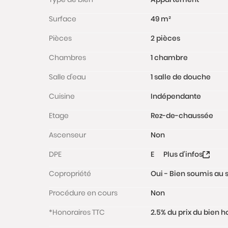
Surface
49 m²
Pièces
2 pièces
Chambres
1 chambre
Salle d'eau
1 salle de douche
Cuisine
Indépendante
Etage
Rez-de-chaussée
Ascenseur
Non
DPE
E
Plus d'infos
Copropriété
Oui - Bien soumis au s
Procédure en cours
Non
*Honoraires TTC
2.5% du prix du bien 