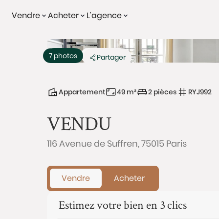
Vendre
Acheter
L'agence
Vendu
Exclusivité
7 photos
Partager
Appartement
49 m²
2 pièces
RYJ992
VENDU
116 Avenue de Suffren, 75015 Paris
Vendre
Acheter
Estimez votre bien en 3 clics