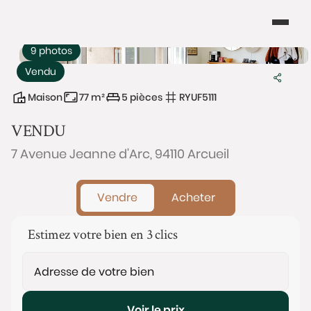
9 photos
Vendu
Maison
77 m²
5 pièces
RYUF5111
VENDU
7 Avenue Jeanne d'Arc, 94110 Arcueil
Vendre
Acheter
Estimez votre bien en 3 clics
Voir le prix