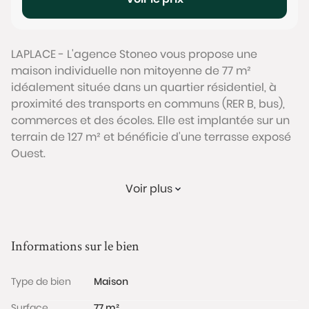
LAPLACE - L'agence Stoneo vous propose une
maison individuelle non mitoyenne de 77 m²
idéalement située dans un quartier résidentiel, à
proximité des transports en communs (RER B, bus),
commerces et des écoles. Elle est implantée sur un
terrain de 127 m² et bénéficie d'une terrasse exposé
Ouest.
Cette maison agencée sur 2 niveaux (rez-de-jardin
Voir plus
et 1er étage) dispose de 3 chambres (dont un studio
indépendant de 16m²).
Informations sur le bien
Au rez-de-jardin, l'entrée dessert un séjour
traversant (Est Ouest) avec cuisine ouverte de près
Type de bien
Maison
de 30m² ouvrant sur la grande terrasse sans vis à
vis où vous pourrez aménager plusieurs espaces :
Surface
77 m²