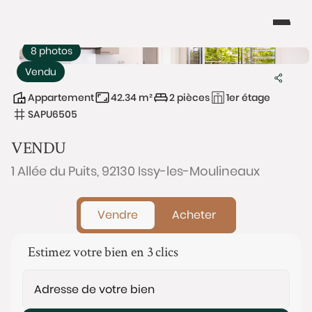
8 photos
Vendu
Appartement
42.34 m²
2 pièces
1er étage
SAPU6505
VENDU
1 Allée du Puits, 92130 Issy-les-Moulineaux
Vendre
Acheter
Estimez votre bien en 3 clics