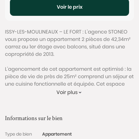
Voir le prix
ISSY-LES-MOULINEAUX – LE FORT : L'agence STONEO
vous propose un appartement 2 pièces de 42,34m²
carrez au 1er étage avec balcons, situé dans une
copropriété de 2013.
L’agencement de cet appartement est optimisé : la
pièce de vie de près de 25m² comprend un séjour et
une cuisine fonctionnelle et équipée. Cet espace
bénéficie d’une belle luminosité grâce aux grandes
Voir plus
baies vitrées et à l’exposition Sud/Est. Il se prolonge
sur un premier balcon permettant d’y installer une
table et des chaises pour un coin repas extérieur. La
Informations sur le bien
partie nuit se compose d’une chambre de plus de
11m² avec un second balcon et d’une salle de bain
Type de bien
Appartement
avec WC.