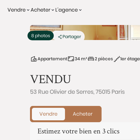
Vendre
Acheter
L'agence
Vendu
Exclusivité
8 photos
Partager
Appartement
34 m²
2 pièces
1er étage
VENDU
53 Rue Olivier de Serres, 75015 Paris
Vendre
Acheter
Estimez votre bien en 3 clics