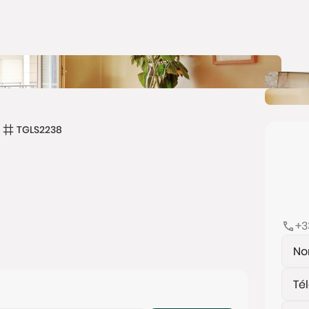
TGLS2238
+3