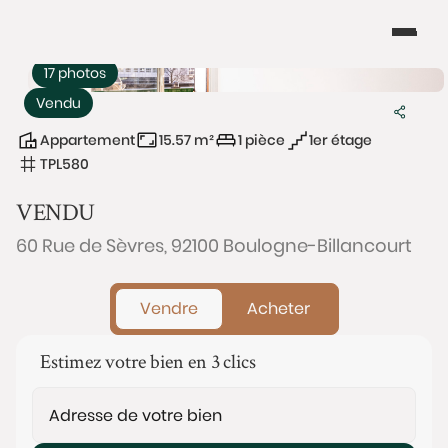
17 photos
Vendu
Appartement
15.57 m²
1 pièce
1er étage
TPL580
VENDU
60 Rue de Sèvres, 92100 Boulogne-Billancourt
Vendre
Acheter
Estimez votre bien en 3 clics