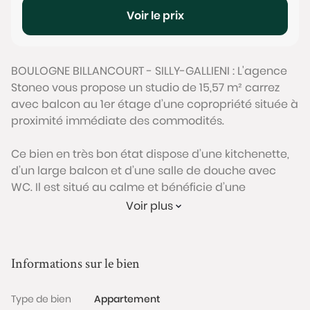
Voir le prix
BOULOGNE BILLANCOURT - SILLY-GALLIENI : L'agence
Stoneo vous propose un studio de 15,57 m² carrez
avec balcon au 1er étage d’une copropriété située à
proximité immédiate des commodités.
Ce bien en très bon état dispose d’une kitchenette,
d’un large balcon et d’une salle de douche avec
WC. Il est situé au calme et bénéficie d’une
excellente luminosité grâce à sa baie vitrée
Voir plus
coulissante (double vitrage exposée Est).
Une cave complète ce bien.
Informations sur le bien
Copropriété bien tenue avec gardien. Emplacement
recherché à proximité des transports (métro ligne 9
Type de bien
Appartement
et future ligne 15 à Pont de Sèvres) et des nombreux