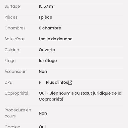
commerces.
Surface
15.57 m²
Charges mensuelles : 70€/mois Taxe foncière :
Pièces
1 pièce
134€/an
Les informations sur les risques auxquels ce bien est
Chambres
0 chambre
exposé sont disponibles sur le site
www.georisques.gouv.fr
Salle d'eau
1 salle de douche
Cuisine
Ouverte
Etage
1er étage
Ascenseur
Non
DPE
F
Plus d'infos
Copropriété
Oui - Bien soumis au statut juridique de la
Copropriété
Procédure en
Non
cours
Gardien
Oui