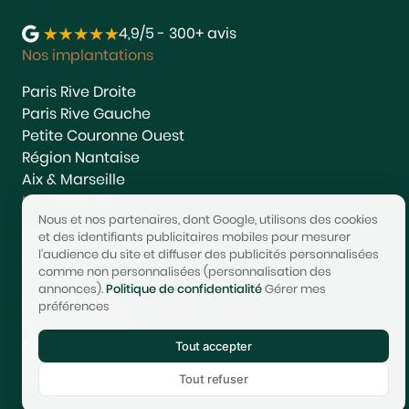
4,9/5 - 300+ avis
Nos implantations
Paris Rive Droite
Paris Rive Gauche
Petite Couronne Ouest
Région Nantaise
Aix & Marseille
Nos services
Nous et nos partenaires, dont Google, utilisons des cookies
Estimer
et des identifiants publicitaires mobiles pour mesurer
l'audience du site et diffuser des publicités personnalisées
Vendre
comme non personnalisées (personnalisation des
Acheter
annonces).
Politique de confidentialité
Gérer mes
Nous rejoindre
préférences
Nous contacter
Tout accepter
© 2017-2025 STONEO | Tech & Website powered by
Avest
Tout refuser
Tarifs
Mentions légales
Confidentialité