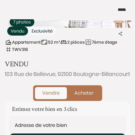
7 photos
Vendu
Exclusivité
Appartement
52 m²
2 pièces
7ème étage
TWV318
VENDU
103 Rue de Bellevue, 92100 Boulogne-Billancourt
Vendre
Acheter
Estimez votre bien en 3 clics