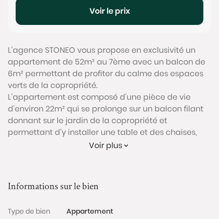
Voir le prix
L'agence STONEO vous propose en exclusivité un
appartement de 52m² au 7ème avec un balcon de
6m² permettant de profiter du calme des espaces
verts de la copropriété.
L’appartement est composé d’une pièce de vie
d’environ 22m² qui se prolonge sur un balcon filant
donnant sur le jardin de la copropriété et
permettant d’y installer une table et des chaises,
une cuisine équipée, une chambre, une salle de
Voir plus
bain et un WC séparé. Il bénéficie d’une belle
luminosité grâce aux grandes baies vitrées et
l’exposition Ouest.
Informations sur le bien
Un emplacement de stationnement en sous-sol est
également disponible en sus (22 250€ FAI). Une
Type de bien
Appartement
cave complète ce bien.