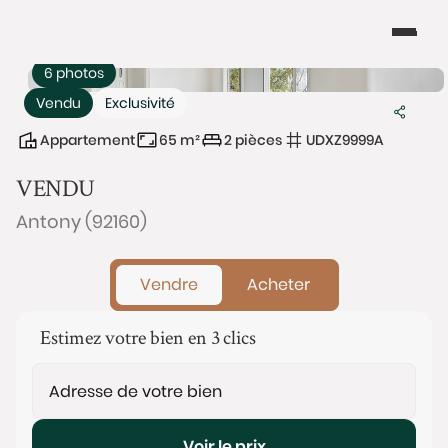
6 photos
Vendu
Exclusivité
Appartement
65 m²
2 pièces
UDXZ9999A
VENDU
Antony (92160)
Vendre
Acheter
Estimez votre bien en 3 clics
Voir le prix