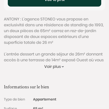
ANTONY : L'agence STONEO vous propose en
exclusivité dans une résidence de standing de 1993,
un deux pièces de 65m² carrez en rez-de-jardin
disposant de deux espaces extérieurs d’une
superficie totale de 26 m²
L’entrée dessert un grande séjour de 26m² donnant
accès à une terrasse de 14m² exposé Ouest où vous
pourrez installer table, chaises et salon d’extérieur.
Voir plus
L’espace nuit bien séparé est composé d’une
chambre de 15m² ouvrant sur la deuxième terrasse
de l’appartement de 12m² exposé Sud, une salle de
Informations sur le bien
bains et un WC séparé.
Type de bien
Appartement
A l’occasion de travaux de réagencement il sera
possible de créer un grand espace de vie avec
Surface
65 m²