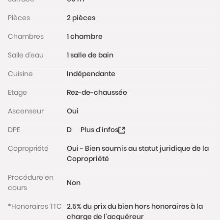
cuisine ouverte de près de 40 m² ou de créer une
Pièces
2 pièces
deuxième chambre de 9m² tout en gardant un bel
espace de vie.
Chambres
1 chambre
Une cave complète ce bien.
Salle d'eau
1 salle de bain
Un box en sous-sol est également disponible en sus
Cuisine
Indépendante
(21 250€ FAI).
Etage
Rez-de-chaussée
Charges: 118€/ mois
Ascenseur
Oui
La copropriété bien entretenue, à proximité
DPE
D
Plus d'infos
immédiate des transports en communs, espaces
verts et écoles.
Copropriété
Oui - Bien soumis au statut juridique de la
Copropriété
Les informations sur les risques auxquels ce bien est
exposé sont disponibles sur le site
Procédure en
Non
www.georisques.gouv.fr
cours
*Honoraires TTC
2.5% du prix du bien hors honoraires à la
charge de l'acquéreur