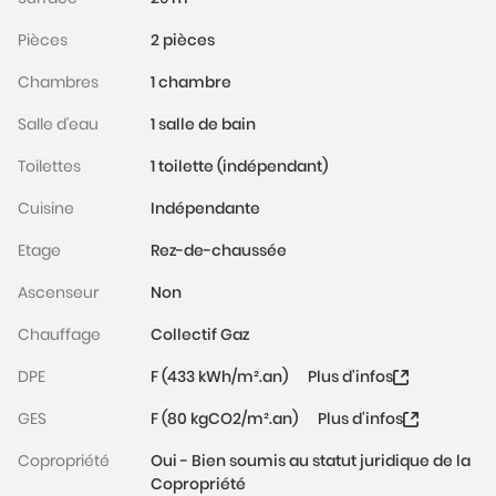
La copropriété, très bien entretenue et gérée par
Pièces
2 pièces
une gardienne, se situe dans un quartier vivant de
Levallois-Perret, proche des commerces et
Chambres
1 chambre
restaurants.
Les informations sur les risques auxquels ce bien est
Salle d'eau
1 salle de bain
exposé sont disponibles sur le site
Toilettes
1 toilette (indépendant)
www.georisques.gouv.fr
Cuisine
Indépendante
Etage
Rez-de-chaussée
Ascenseur
Non
Chauffage
Collectif Gaz
DPE
F (433 kWh/m².an)
Plus d'infos
GES
F (80 kgCO2/m².an)
Plus d'infos
Copropriété
Oui - Bien soumis au statut juridique de la
Copropriété