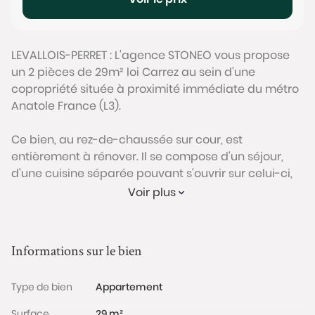
LEVALLOIS-PERRET : L'agence STONEO vous propose
un 2 pièces de 29m² loi Carrez au sein d’une
copropriété située à proximité immédiate du métro
Anatole France (L3).
Ce bien, au rez-de-chaussée sur cour, est
entièrement à rénover. Il se compose d'un séjour,
d'une cuisine séparée pouvant s'ouvrir sur celui-ci,
d'une chambre, d'une salle de bain et d'un WC
Voir plus
séparé.
Charges de copropriété : 142 €/mois (comprenant
Informations sur le bien
les charges générales, l'eau chaude, le chauffage...)
DPE: F
Type de bien
Appartement
Taxe foncière : 163 €
Surface
29 m²