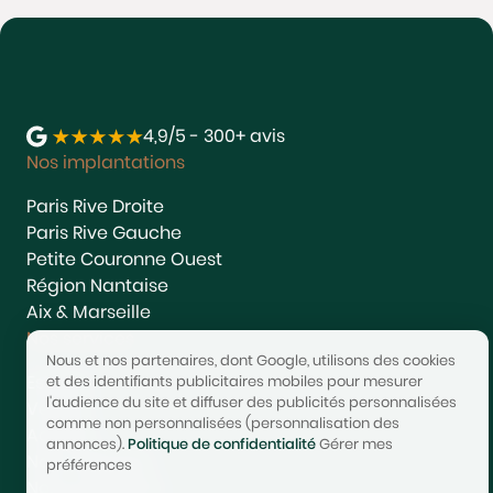
4,9/5 - 300+ avis
Nos implantations
Paris Rive Droite
Paris Rive Gauche
Petite Couronne Ouest
Région Nantaise
Aix & Marseille
Nos services
Nous et nos partenaires, dont Google, utilisons des cookies
Estimer
et des identifiants publicitaires mobiles pour mesurer
l'audience du site et diffuser des publicités personnalisées
Vendre
comme non personnalisées (personnalisation des
Acheter
annonces).
Politique de confidentialité
Gérer mes
Nous rejoindre
préférences
Nous contacter