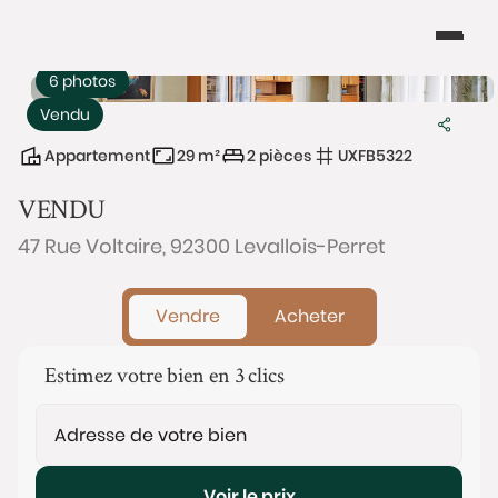
6 photos
Vendu
Appartement
29 m²
2 pièces
UXFB5322
VENDU
47 Rue Voltaire, 92300 Levallois-Perret
Vendre
Acheter
Estimez votre bien en 3 clics
Voir le prix