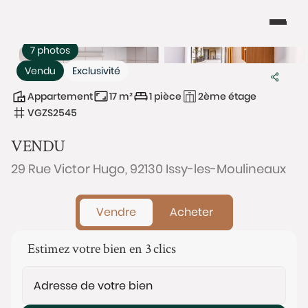
7 photos
Vendu
Exclusivité
Appartement
17 m²
1 pièce
2ème étage
VGZS2545
VENDU
29 Rue Victor Hugo, 92130 Issy-les-Moulineaux
Vendre
Acheter
Estimez votre bien en 3 clics