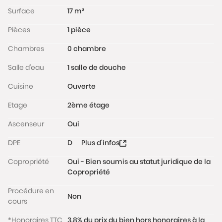
immédiate des nombreux commerces, des
Surface
17 m²
transports en commun (métro ligne 12 Mairie d’Issy
Pièces
1 pièce
ou Corentin Celton à 4min à pied) et du Parc
Suzanne Lenglen.
Chambres
0 chambre
Taxe foncière : 280€.
Les informations sur les risques auxquels ce bien est
Salle d'eau
1 salle de douche
exposé sont disponibles sur le site
Cuisine
Ouverte
www.georisques.gouv.fr
Etage
2ème étage
Ascenseur
Oui
DPE
D
Plus d'infos
Copropriété
Oui - Bien soumis au statut juridique de la
Copropriété
Procédure en
Non
cours
*Honoraires TTC
3.8% du prix du bien hors honoraires à la