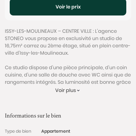
Voir le prix
ISSY-LES-MOULINEAUX – CENTRE VILLE : L'agence
STONEO vous propose en exclusivité un studio de
16,75m² carrez au 2ème étage, situé en plein centre-
ville d’Issy-les-Moulineaux.
Ce studio dispose d’une pièce principale, d’un coin
cuisine, d’une salle de douche avec WC ainsi que de
rangements intégrés. Sa luminosité est bonne grâce
à la grande fenêtre et il bénéficie d’un
Voir plus
environnement au calme entièrement sur cour.
Cet appartement se situe dans une copropriété de
Informations sur le bien
1998, avec ascenseur, bien entretenue et sécurisée
(digicode, interphone).
Type de bien
Appartement
Il bénéficie d’une situation convoitée, à proximité