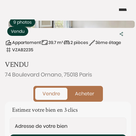
9 photos
Vendu
Appartement
39.7 m²
2 pièces
3ème étage
VZAB2235
VENDU
74 Boulevard Ornano, 75018 Paris
Vendre
Acheter
Estimez votre bien en 3 clics