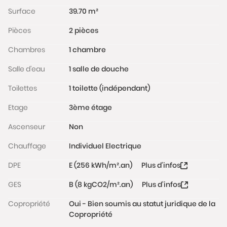
: station de métro Porte de Clignancourt donnant
Surface
39.70 m²
accès à la ligne 4 et Gare du Nord (15 minutes de
Pièces
2 pièces
métro) ligne 5 et 2 , RER B et D, transiliens et Eurostar.
Chambres
1 chambre
La copropriété est bien tenue et sécurisée par un
digicode et un interphone.
Salle d'eau
1 salle de douche
Toilettes
1 toilette (indépendant)
Charges de copropriété : 100€ / mois,
Taxe foncière : 859 €.
Etage
3ème étage
DPE : E (256 Kwh/m²/an)
Ascenseur
Non
Les informations sur les risques auxquels ce bien est
exposé sont disponibles sur le site
Chauffage
Individuel Electrique
www.georisques.gouv.fr
DPE
E (256 kWh/m².an)
Plus d'infos
GES
B (8 kgCO2/m².an)
Plus d'infos
Copropriété
Oui - Bien soumis au statut juridique de la
Copropriété