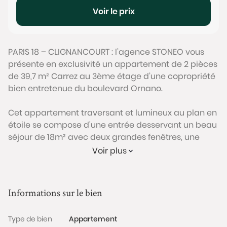
Voir le prix
PARIS 18 – CLIGNANCOURT : l’agence STONEO vous
présente en exclusivité un appartement de 2 pièces
de 39,7 m² Carrez au 3ème étage d’une copropriété
bien entretenue du boulevard Ornano.
Cet appartement traversant et lumineux au plan en
étoile se compose d'une entrée desservant un beau
séjour de 18m² avec deux grandes fenêtres, une
cuisine séparée, un WC et une suite avec salle
Voir plus
d’eau.
Une cave complète ce bien.
Informations sur le bien
Ce bien est situé à proximité des commerces, le
Type de bien
Appartement
marché Ornano ainsi que les transports en commun