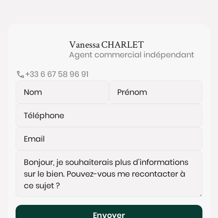
pratiqués dans le secteur cette année.
La gestion financière reste parfaitement maîtrisée
Vanessa
CHARLET
avec, par lot, une taxe foncière annuelle de 723,80 €
Agent commercial indépendant
et des charges de 198 € par trimestre.
Les informations sur les risques auxquels ce bien est
+33 6 67 58 96 91
exposé sont disponibles sur le site
www.georisques.gouv.fr
Envoyer