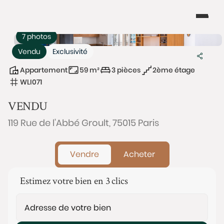
7 photos
Vendu
Exclusivité
Appartement
59 m²
3 pièces
2ème étage
WLI071
VENDU
119 Rue de l'Abbé Groult, 75015 Paris
Vendre
Acheter
Estimez votre bien en 3 clics