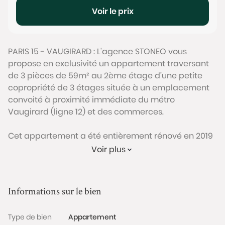
Voir le prix
PARIS 15 - VAUGIRARD : L'agence STONEO vous
propose en exclusivité un appartement traversant
de 3 pièces de 59m² au 2ème étage d’une petite
copropriété de 3 étages située à un emplacement
convoité à proximité immédiate du métro
Vaugirard (ligne 12) et des commerces.
Cet appartement a été entièrement rénové en 2019
avec des prestations de qualité : parquet en chêne,
Voir plus
double vitrage, …. Il propose un agencement
moderne et sans perte de place comprenant un
grand séjour avec cuisine ouverte de 27m², deux
Informations sur le bien
chambres, une salle d’eau et un WC séparé. Une
cave complète ce bien.
Type de bien
Appartement