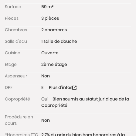
La copropriété est idéalement située au cœur du
Surface
59 m²
quartier Saint Lambert / Vaugirard recherché par
Pièces
3 pièces
les familles notamment pour sa proximité avec les
commerces, les établissements scolaires et les
Chambres
2 chambres
espaces verts.
Salle d'eau
1 salle de douche
Charges : 183€/mois. Taxe Foncière : 735€/an.
Cuisine
Ouverte
Les informations sur les risques auxquels ce bien est
exposé sont disponibles sur le site
Etage
2ème étage
www.georisques.gouv.fr
Ascenseur
Non
DPE
E
Plus d'infos
Copropriété
Oui - Bien soumis au statut juridique de la
Copropriété
Procédure en
Non
cours
*Honoraires TTC
2.7% du prix du bien hors honoraires à la