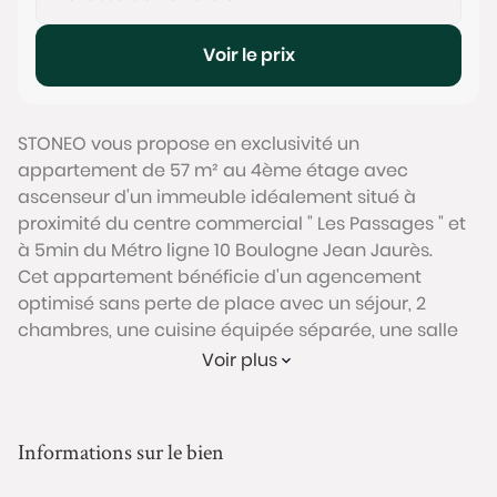
Voir le prix
STONEO vous propose en exclusivité un
appartement de 57 m² au 4ème étage avec
ascenseur d'un immeuble idéalement situé à
proximité du centre commercial " Les Passages " et
à 5min du Métro ligne 10 Boulogne Jean Jaurès.
Cet appartement bénéficie d'un agencement
optimisé sans perte de place avec un séjour, 2
chambres, une cuisine équipée séparée, une salle
de bain, un WC séparé, un cave et un parking.
Voir plus
L'appartement est en très bon état suite aux travaux
de rénovation effectués en 2012. Il bénéficie d'une
double exposition Sud et Nord sans vis-à-vis avec
Informations sur le bien
des balcons filants. Belle luminosité grâce aux
larges ouvertures dans l'ensemble des pièces