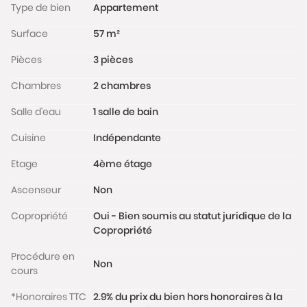
Type de bien
Appartement
(double vitrage).
L'appartement est situé dans une copropriété bien
Surface
57 m²
tenue. L'entrée est sécurisée par digicode et un
Pièces
3 pièces
interphone.
Les informations sur les risques auxquels ce bien est
Chambres
2 chambres
exposé sont disponibles sur le site
www.georisques.gouv.fr
Salle d'eau
1 salle de bain
Cuisine
Indépendante
Etage
4ème étage
Ascenseur
Non
Copropriété
Oui - Bien soumis au statut juridique de la
Copropriété
Procédure en
Non
cours
*Honoraires TTC
2.9% du prix du bien hors honoraires à la