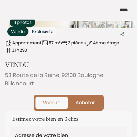
11 photos
Vendu
Exclusivité
Appartement
57 m²
3 pièces
4ème étage
ZFY290
VENDU
53 Route de la Reine, 92100 Boulogne-
Billancourt
Vendre
Acheter
Estimez votre bien en 3 clics