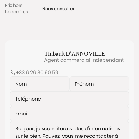
Prix hors
vidéosurveillance (“parking Commerce”).
Nous consulter
honoraires
Les informations sur les risques auxquels ce bien est
exposé sont disponibles sur le site
www.georisques.gouv.fr
Thibault
D'ANNOVILLE
Agent commercial indépendant
+33 6 26 80 90 59