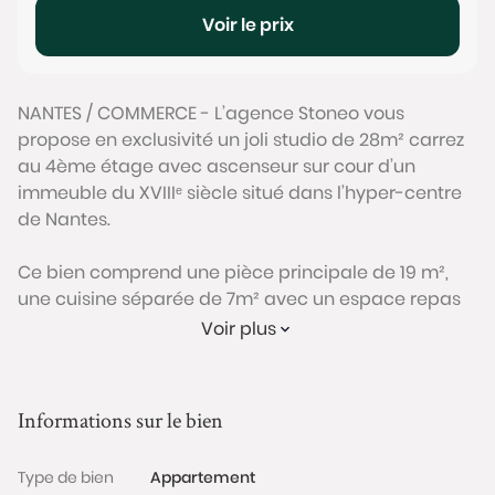
Voir le prix
NANTES / COMMERCE - L’agence Stoneo vous
propose en exclusivité un joli studio de 28m² carrez
au 4ème étage avec ascenseur sur cour d’un
immeuble du XVIIIᵉ siècle situé dans l’hyper-centre
de Nantes.
Ce bien comprend une pièce principale de 19 m²,
une cuisine séparée de 7m² avec un espace repas
avec fenêtre, un WC séparé et un coin douche.
Voir plus
Ce studio est en bon état général grâce aux travaux
récents effectués : rénovation de la toiture, du
Informations sur le bien
parquet et des fenêtres en double vitrage.
Type de bien
Appartement
Ce bien bénéficie à la fois du calme absolu (sur