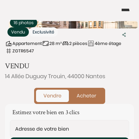
16 photos
Vendu
Exclusivité
Appartement
28 m²
2 pièces
4ème étage
ZGTR6547
VENDU
14 Allée Duguay Trouin, 44000 Nantes
Vendre
Acheter
Estimez votre bien en 3 clics