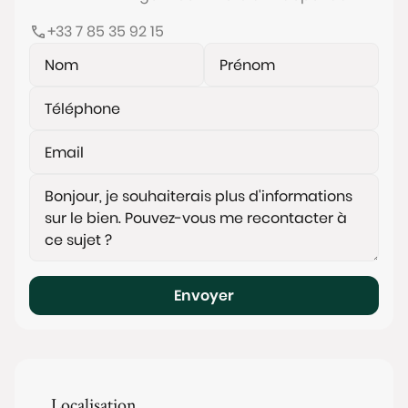
+33 7 85 35 92 15
Charges courantes de copropriété : 392 €/mois
(incluant eau chaude et chauffage).
Le bien est idéalement situé en centre ville et à
proximité de la Mairie de Garches, des espaces
verts (Parc de la Mairie), des commerces et des
transports (bus 37, 105, 106, 360, 460 et du Transilien
SNCF - Gare de Garches et Marnes la Coquette à
8min à pied).
Les informations sur les risques auxquels ce bien est
exposé sont disponibles sur le site
www.georisques.gouv.fr
Envoyer
Localisation