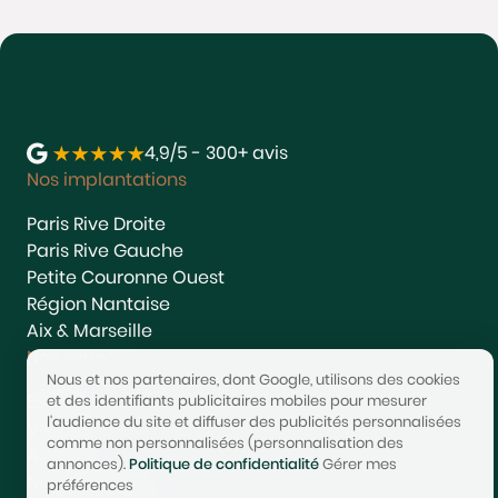
4,9/5 - 300+ avis
Nos implantations
Paris Rive Droite
Paris Rive Gauche
Petite Couronne Ouest
Région Nantaise
Aix & Marseille
Nos services
Nous et nos partenaires, dont Google, utilisons des cookies
Estimer
et des identifiants publicitaires mobiles pour mesurer
l'audience du site et diffuser des publicités personnalisées
Vendre
comme non personnalisées (personnalisation des
Acheter
annonces).
Politique de confidentialité
Gérer mes
Nous rejoindre
préférences