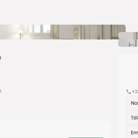
1
s
+3