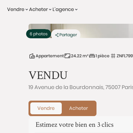
Vendre
Acheter
L'agence
Vendu
6 photos
Partager
Appartement
24.22 m²
1 pièce
ZNFL799
VENDU
19 Avenue de la Bourdonnais, 75007 Pari
Vendre
Acheter
Estimez votre bien en 3 clics