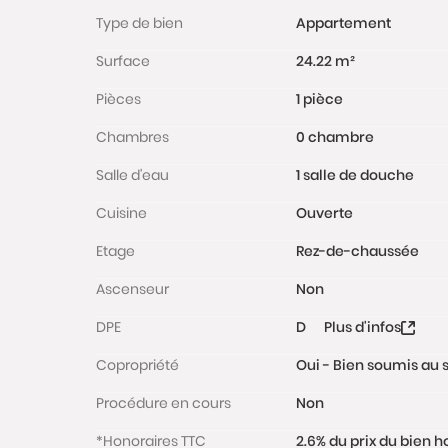
Type de bien
Appartement
Surface
24.22 m²
Pièces
1 pièce
Chambres
0 chambre
Salle d'eau
1 salle de douche
Cuisine
Ouverte
Etage
Rez-de-chaussée
Ascenseur
Non
DPE
D
Plus d'infos
Copropriété
Oui - Bien soumis au s
Procédure en cours
Non
*Honoraires TTC
2.6% du prix du bien 